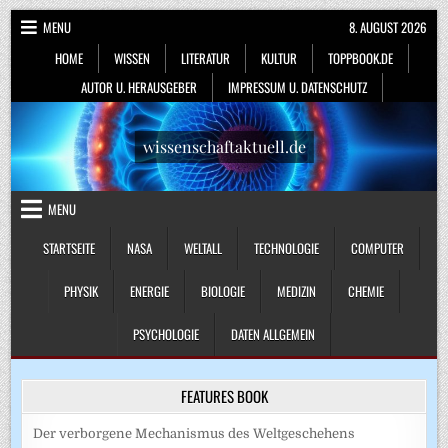
Skip
MENU
8. AUGUST 2026
to
HOME
WISSEN
LITERATUR
KULTUR
TOPPBOOK.DE
content
AUTOR U. HERAUSGEBER
IMPRESSUM U. DATENSCHUTZ
wissenschaftaktuell.de
MENU
STARTSEITE
NASA
WELTALL
TECHNOLOGIE
COMPUTER
PHYSIK
ENERGIE
BIOLOGIE
MEDIZIN
CHEMIE
PSYCHOLOGIE
DATEN ALLGEMEIN
FEATURES BOOK
Der verborgene Mechanismus des Weltgeschehens