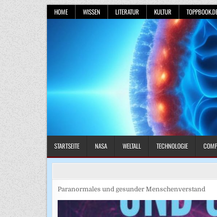
Skip
HOME
WISSEN
LITERATUR
KULTUR
TOPPBOOK.D
to
content
STARTSEITE
NASA
WELTALL
TECHNOLOGIE
COMP
Paranormales und gesunder Menschenverstand