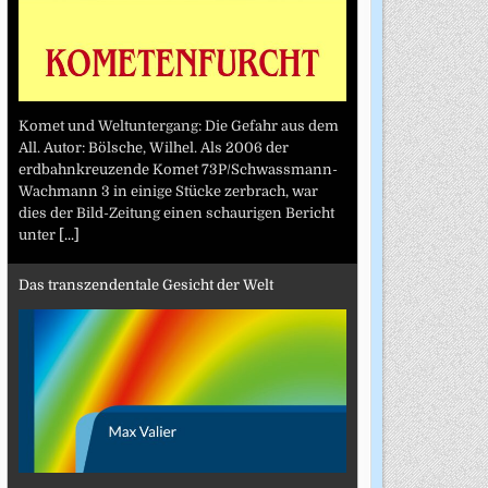
Komet und Weltuntergang: Die Gefahr aus dem
All. Autor: Bölsche, Wilhel. Als 2006 der
erdbahnkreuzende Komet 73P/Schwassmann-
Wachmann 3 in einige Stücke zerbrach, war
dies der Bild-Zeitung einen schaurigen Bericht
unter
[...]
Das transzendentale Gesicht der Welt