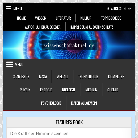
Skip
MENU
6. AUGUST 2026
to
HOME
WISSEN
LITERATUR
KULTUR
TOPPBOOK.DE
content
AUTOR U. HERAUSGEBER
IMPRESSUM U. DATENSCHUTZ
wissenschaftaktuell.de
MENU
STARTSEITE
NASA
WELTALL
TECHNOLOGIE
COMPUTER
PHYSIK
ENERGIE
BIOLOGIE
MEDIZIN
CHEMIE
PSYCHOLOGIE
DATEN ALLGEMEIN
FEATURES BOOK
Die Kraft der Himmelszeichen