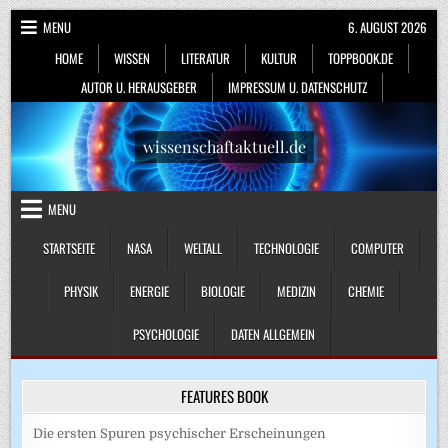
Skip
MENU
6. AUGUST 2026
to
HOME
WISSEN
LITERATUR
KULTUR
TOPPBOOK.DE
content
AUTOR U. HERAUSGEBER
IMPRESSUM U. DATENSCHUTZ
wissenschaftaktuell.de
MENU
STARTSEITE
NASA
WELTALL
TECHNOLOGIE
COMPUTER
PHYSIK
ENERGIE
BIOLOGIE
MEDIZIN
CHEMIE
PSYCHOLOGIE
DATEN ALLGEMEIN
FEATURES BOOK
Die ersten Spuren psychischer Erscheinungen