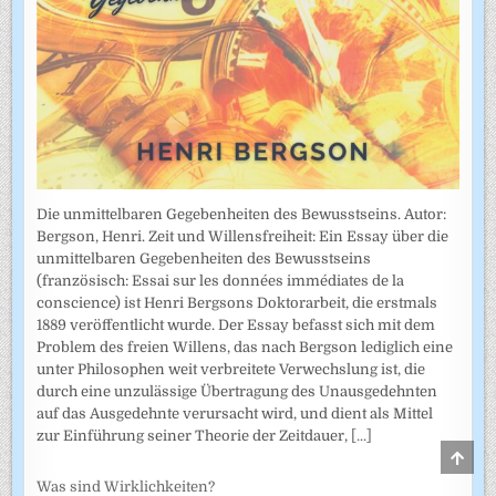
Die unmittelbaren Gegebenheiten des Bewusstseins. Autor:
Bergson, Henri. Zeit und Willensfreiheit: Ein Essay über die
unmittelbaren Gegebenheiten des Bewusstseins
(französisch: Essai sur les données immédiates de la
conscience) ist Henri Bergsons Doktorarbeit, die erstmals
1889 veröffentlicht wurde. Der Essay befasst sich mit dem
Problem des freien Willens, das nach Bergson lediglich eine
unter Philosophen weit verbreitete Verwechslung ist, die
durch eine unzulässige Übertragung des Unausgedehnten
auf das Ausgedehnte verursacht wird, und dient als Mittel
zur Einführung seiner Theorie der Zeitdauer,
[...]
SCRO
TO
TOP
Was sind Wirklichkeiten?