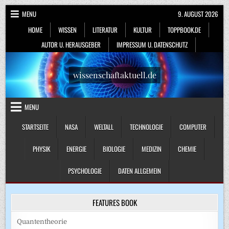
Skip
MENU
9. AUGUST 2026
to
HOME
WISSEN
LITERATUR
KULTUR
TOPPBOOK.DE
content
AUTOR U. HERAUSGEBER
IMPRESSUM U. DATENSCHUTZ
wissenschaftaktuell.de
MENU
STARTSEITE
NASA
WELTALL
TECHNOLOGIE
COMPUTER
PHYSIK
ENERGIE
BIOLOGIE
MEDIZIN
CHEMIE
PSYCHOLOGIE
DATEN ALLGEMEIN
FEATURES BOOK
Quantentheorie