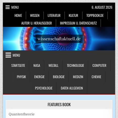
Skip
MENU
6. AUGUST 2026
to
HOME
WISSEN
LITERATUR
KULTUR
TOPPBOOK.DE
content
AUTOR U. HERAUSGEBER
IMPRESSUM U. DATENSCHUTZ
wissenschaftaktuell.de
MENU
STARTSEITE
NASA
WELTALL
TECHNOLOGIE
COMPUTER
PHYSIK
ENERGIE
BIOLOGIE
MEDIZIN
CHEMIE
PSYCHOLOGIE
DATEN ALLGEMEIN
FEATURES BOOK
Quantentheorie