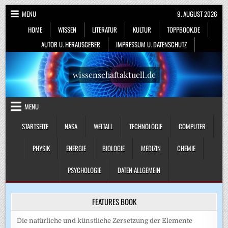
Skip
MENU
9. AUGUST 2026
to
HOME
WISSEN
LITERATUR
KULTUR
TOPPBOOK.DE
content
AUTOR U. HERAUSGEBER
IMPRESSUM U. DATENSCHUTZ
wissenschaftaktuell.de
MENU
STARTSEITE
NASA
WELTALL
TECHNOLOGIE
COMPUTER
PHYSIK
ENERGIE
BIOLOGIE
MEDIZIN
CHEMIE
PSYCHOLOGIE
DATEN ALLGEMEIN
FEATURES BOOK
Die natürliche und künstliche Zersetzung der Elemente