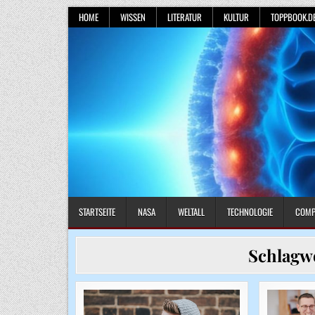
Skip
HOME
WISSEN
LITERATUR
KULTUR
TOPPBOOK.D
to
content
STARTSEITE
NASA
WELTALL
TECHNOLOGIE
COMP
Schlagw