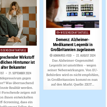
WISSENSCHAFTAKTUELL
Posted
in
Demenz: Alzheimer-
Medikament Leqembi in
Großbritannien zugelassen
ISSENSCHAFTAKTUELL
ed
ADMIN/RSS-FEED
22. AUGUST 2024
sprechender Wirkstoff
Das Alzheimer-Gegenmittel
dlichen Hirntumor ist
Leqembi ist umstritten – wegen
 alter Bekannter
seiner Nebenwirkungen. Von EU-
TIST
21. SEPTEMBER 2024
Behörden wird es nicht empfohlen,
tidepressivum gegen
in Großbritannien kommt es nun
or? Was überraschend
auf den Markt. Quelle: ZEIT…
könnte Realität werden.
-Forschende zeigen mit
on ihnen entwickelten
ff-Screening, dass ein
Medikament Zellen des…