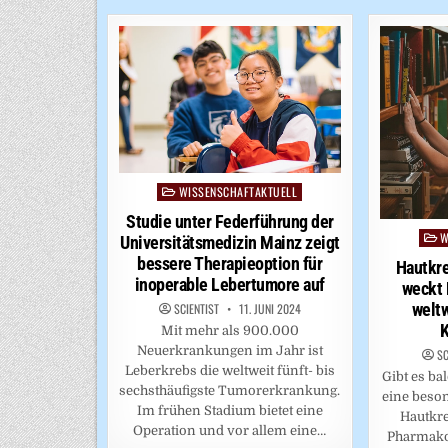
WISSENSCHAFTAKTUELL
Posted
in
Studie unter Federführung der
W
Post
Universitätsmedizin Mainz zeigt
in
bessere Therapieoption für
Hautkr
inoperable Lebertumore auf
weckt 
welt
SCIENTIST
11. JUNI 2024
K
Mit mehr als 900.000
Neuerkrankungen im Jahr ist
SC
Leberkrebs die weltweit fünft- bis
Gibt es b
sechsthäufigste Tumorerkrankung.
eine beso
Im frühen Stadium bietet eine
Hautkre
Operation und vor allem eine…
Pharmako