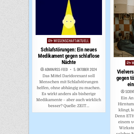
WISSENSCHAFTAKTUELL
Posted
in
Schlafstörungen: Ein neues
Medikament gegen schlaflose
Nächte
W
Post
in
ADMIN/RSS-FEED
5. OKTOBER 2024
Vielver
Das Mittel Daridorexant soll
gegen tö
Menschen mit Schlafstörungen
ein
helfen, ohne abhängig zu machen.
SCIEN
Es wirkt anders als bisherige
Ein An
Medikamente – aber auch wirklich
Hirntum
besser? Quelle: ZEIT…
klingt, 
Denn ETH
einem v
Wirksto
solches 