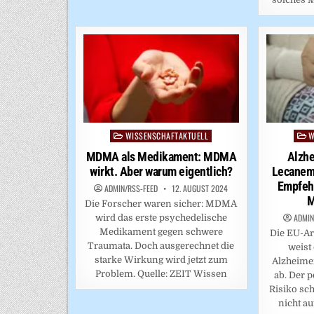
WISSENSCHAFTAKTUELL
W
Posted
Post
in
in
MDMA als Medikament: MDMA
Alzh
wirkt. Aber warum eigentlich?
Lecanem
Empfeh
ADMIN/RSS-FEED
12. AUGUST 2024
M
Die Forscher waren sicher: MDMA
ADMIN
wird das erste psychedelische
Medikament gegen schwere
Die EU-A
Traumata. Doch ausgerechnet die
weist
starke Wirkung wird jetzt zum
Alzheime
Problem. Quelle: ZEIT Wissen
ab. Der p
Risiko s
nicht au