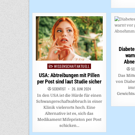
Diabet
warn
Abne
WISSENSCHAFTAKTUELL
Posted
SC
in
USA: Abtreibungen mit Pillen
Das Mitt
per Post sind laut Studie sicher
von Diabe
imm
SCIENTIST
26. JUNI 2024
Gewichts
In den USA ist die Hürde für einen
Schwangerschaftsabbruch in einer
Klinik vielerorts hoch. Eine
Alternative ist es, sich das
Medikament Mifepriston per Post
schicken…