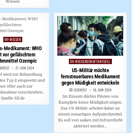
Wissen
WISSEN
Posted
in
es-Medikament: WHO
t vor gefälschtem
hmmittel Ozempic
WISSENSCHAFTAKTUELL
Posted
in
IENTIST
21. JUNI 2024
US-Militär möchte
el wird zur Behandlung
fernsteuerbares Medikament
tes Typ 2 eingesetzt und
gegen Müdigkeit entwickeln
er öfter auch zur
SCIENTIST
18. JUNI 2024
abnahme verschrieben.
Im Einsatz dürfen Piloten von
Quelle: SZ.de
Kampfjets keine Müdigkeit zeigen.
Das US-Militär arbeitet daher an
einem neuartigen Aufputschmittel.
Es soll von außen mit Infrarotlicht
aktiviert werden…