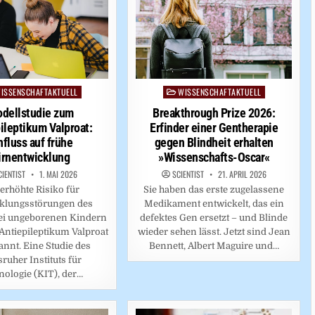
ISSENSCHAFTAKTUELL
WISSENSCHAFTAKTUELL
ed
Posted
in
dellstudie zum
Breakthrough Prize 2026:
ileptikum Valproat:
Erfinder einer Gentherapie
nfluss auf frühe
gegen Blindheit erhalten
irnentwicklung
»Wissenschafts-Oscar«
CIENTIST
1. MAI 2026
SCIENTIST
21. APRIL 2026
erhöhte Risiko für
Sie haben das erste zugelassene
klungsstörungen des
Medikament entwickelt, das ein
ei ungeborenen Kindern
defektes Gen ersetzt – und Blinde
Antiepileptikum Valproat
wieder sehen lässt. Jetzt sind Jean
kannt. Eine Studie des
Bennett, Albert Maguire und…
sruher Instituts für
nologie (KIT), der…