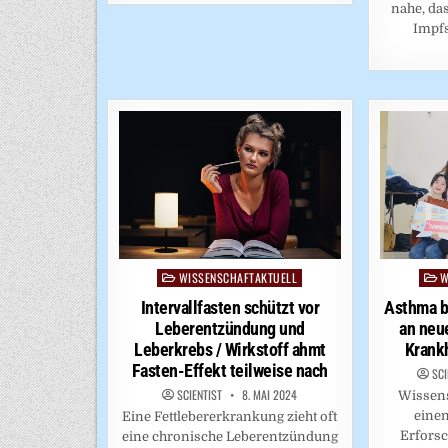
nahe, da
Impfs
WISSENSCHAFTAKTUELL
W
Posted
Post
in
in
Intervallfasten schützt vor
Asthma b
Leberentzündung und
an neu
Leberkrebs / Wirkstoff ahmt
Krankh
Fasten-Effekt teilweise nach
SCI
SCIENTIST
8. MAI 2024
Wissens
einen
Eine Fettlebererkrankung zieht oft
Erfors
eine chronische Leberentzündung