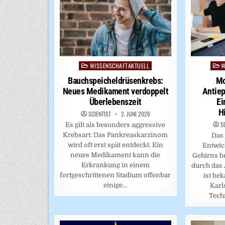
WISSENSCHAFTAKTUELL
W
Posted
Post
in
in
Bauchspeicheldrüsenkrebs:
Mo
Neues Medikament verdoppelt
Antiep
Überlebenszeit
Ei
H
SCIENTIST
2. JUNI 2026
S
Es gilt als besonders aggressive
Krebsart: Das Pankreaskarzinom
Das 
wird oft erst spät entdeckt. Ein
Entwic
neues Medikament kann die
Gehirns b
Erkrankung in einem
durch das 
fortgeschrittenen Stadium offenbar
ist be
einige…
Karl
Tech