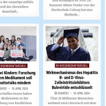
und schädigen es. Prof. Dr.
ss der neuartige mRNA-
Susanne Aileen Funke von der
toff des Herstellers
Hochschule Coburg hat eine
dauerhaft…
Methode…
WISSENSCHAFTAKTUELL
Posted
ISSENSCHAFTAKTUELL
ed
in
Wirkmechanismus des Hepatitis
ei Kindern: Forschung
B- und D-Virus-
em Medikament soll
Zelleintrittsinhibitors
eitsrisiko mindern
Bulevirtide entschlüsselt
ENTIST
16. APRIL 2024
SCIENTIST
10. APRIL 2024
chaftler:innen haben
Über 12 Millionen Menschen
 Meilenstein in der
weltweit sind chronisch mit dem
chung von kindlichem