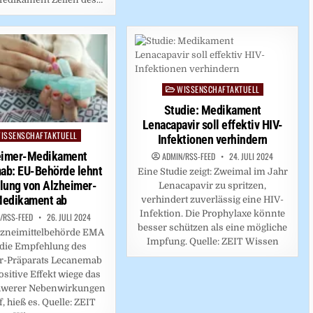
WISSENSCHAFTAKTUELL
Posted
in
Studie: Medikament
Lenacapavir soll effektiv HIV-
ISSENSCHAFTAKTUELL
ed
Infektionen verhindern
eimer-Medikament
ADMIN/RSS-FEED
24. JULI 2024
ab: EU-Behörde lehnt
Eine Studie zeigt: Zweimal im Jahr
lung von Alzheimer-
Lenacapavir zu spritzen,
edikament ab
verhindert zuverlässig eine HIV-
Infektion. Die Prophylaxe könnte
/RSS-FEED
26. JULI 2024
besser schützen als eine mögliche
rzneimittelbehörde EMA
Impfung. Quelle: ZEIT Wissen
 die Empfehlung des
r-Präparats Lecanemab
ositive Effekt wiege das
chwerer Nebenwirkungen
f, hieß es. Quelle: ZEIT