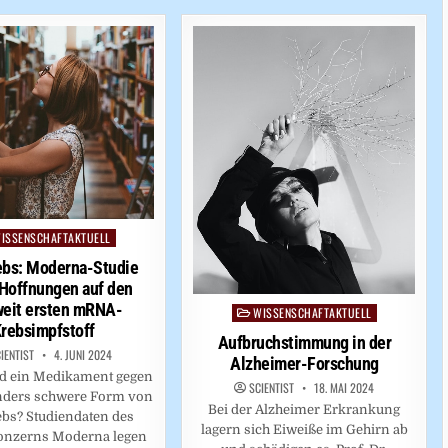
ISSENSCHAFTAKTUELL
ed
ebs: Moderna-Studie
Hoffnungen auf den
weit ersten mRNA-
WISSENSCHAFTAKTUELL
Posted
rebsimpfstoff
in
Aufbruchstimmung in der
IENTIST
4. JUNI 2024
Alzheimer-Forschung
ald ein Medikament gegen
SCIENTIST
18. MAI 2024
nders schwere Form von
Bei der Alzheimer Erkrankung
bs? Studiendaten des
lagern sich Eiweiße im Gehirn ab
nzerns Moderna legen