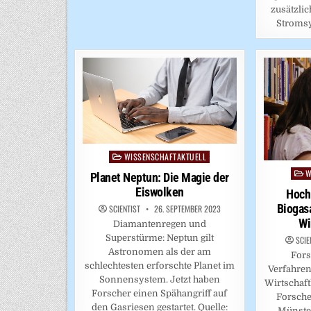
zusätzli
Stroms
WISSENSCHAFTAKTUELL
Posted
in
W
Post
Planet Neptun: Die Magie der
in
Eiswolken
Hoch
Biogas
SCIENTIST
26. SEPTEMBER 2023
Wi
Diamantenregen und
Superstürme: Neptun gilt
SCIE
Astronomen als der am
Fors
schlechtesten erforschte Planet im
Verfahren
Sonnensystem. Jetzt haben
Wirtschaft
Forscher einen Spähangriff auf
Forsche
den Gasriesen gestartet. Quelle:
Münste