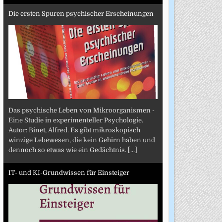
Die ersten Spuren psychischer Erscheinungen
Das psychische Leben von Mikroorganismen -
Eine Studie in experimenteller Psychologie.
Autor: Binet, Alfred. Es gibt mikroskopisch
winzige Lebewesen, die kein Gehirn haben und
dennoch so etwas wie ein Gedächtnis.
[...]
IT- und KI-Grundwissen für Einsteiger