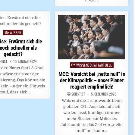
WISSEN
Posted
in
ise: Erwärmt sich die
noch schneller als
gedacht?
NTIST
10. JANUAR 2024
WISSENSCHAFTAKTUELL
Posted
der Planet fast 1,5 Grad
in
MCC: Vorsicht bei „netto null“ in
s wärmer als vor der
der Klimapolitik – unser Planet
isierung. Das könnte ein
reagiert empfindlich!
 sein – oder ein Hinweis
rauf, dass sich…
SCIENTIST
5. DEZEMBER 2023
Während die Trendwende beim
globalen CO₂-Ausstoß auf sich
warten lässt, kündigen immer
mehr Staaten zur Mitte des
Jahrhunderts das Ziel von „netto
null“ an: kaum…