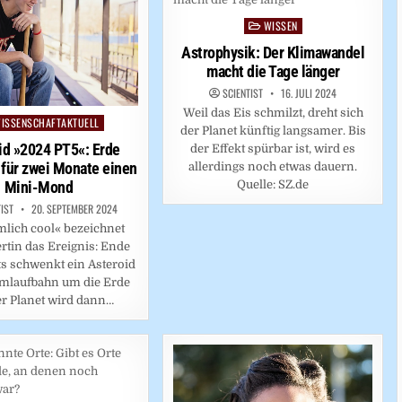
WISSEN
Posted
in
Astrophysik: Der Klimawandel
macht die Tage länger
SCIENTIST
16. JULI 2024
Weil das Eis schmilzt, dreht sich
ISSENSCHAFTAKTUELL
ed
der Planet künftig langsamer. Bis
id »2024 PT5«: Erde
der Effekt spürbar ist, wird es
für zwei Monate einen
allerdings noch etwas dauern.
Quelle: SZ.de
Mini-Mond
TIST
20. SEPTEMBER 2024
mlich cool« bezeichnet
rtin das Ereignis: Ende
s schwenkt ein Asteroid
Umlaufbahn um die Erde
er Planet wird dann…