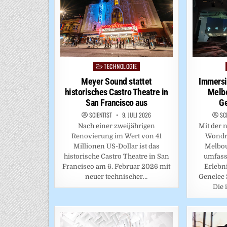
TECHNOLOGIE
Posted
in
Immersi
Meyer Sound stattet
Melb
historisches Castro Theatre in
Ge
San Francisco aus
SC
SCIENTIST
9. JULI 2026
Mit der 
Nach einer zweijährigen
Wondro
Renovierung im Wert von 41
Melbou
Millionen US-Dollar ist das
umfass
historische Castro Theatre in San
Erlebni
Francisco am 6. Februar 2026 mit
Genelec 
neuer technischer…
Die