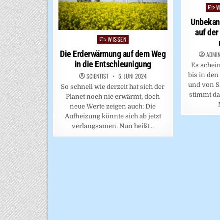
W
Post
in
Unbekann
auf der
WISSEN
Posted
in
Die Erderwärmung auf dem Weg
ADMIN
in die Entschleunigung
Es schein
bis in den
SCIENTIST
5. JUNI 2024
und von Sa
So schnell wie derzeit hat sich der
stimmt da
Planet noch nie erwärmt, doch
neue Werte zeigen auch: Die
Aufheizung könnte sich ab jetzt
verlangsamen. Nun heißt…