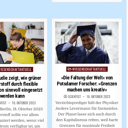
WISSENSCHAFTAKTUELL
Posted
ISSENSCHAFTAKTUELL
ed
in
»Die Faltung der Welt« von
die zeigt, wie grüner
Potsdamer Forscher: »Grenzen
stoff durch flexible
machen uns kreativ«
on sinnvoll eingesetzt
werden kann
SCIENTIST
16. OKTOBER 2023
NTIST
19. OKTOBER 2023
Verzichtsprediger hält der Physiker
Anders Levermann für fantasielos.
erlin, 18. Oktober 2023
Der Planet lasse sich auch durch
stoff sollte vor allem
den Kapitalismus retten, weil harte
ziert werden, wenn viel
Grenzen für maximale Freiheit
trom verfügbar ist, um