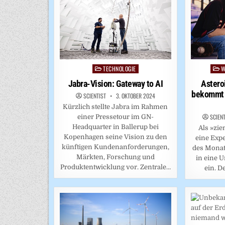
TECHNOLOGIE
W
Posted
Post
in
in
Jabra-Vision: Gateway to AI
Astero
bekommt 
SCIENTIST
3. OKTOBER 2024
Kürzlich stellte Jabra im Rahmen
SCIEN
einer Pressetour im GN-
Headquarter in Ballerup bei
Als »zie
Kopenhagen seine Vision zu den
eine Expe
künftigen Kundenanforderungen,
des Monat
Märkten, Forschung und
in eine 
Produktentwicklung vor. Zentrale…
ein. D