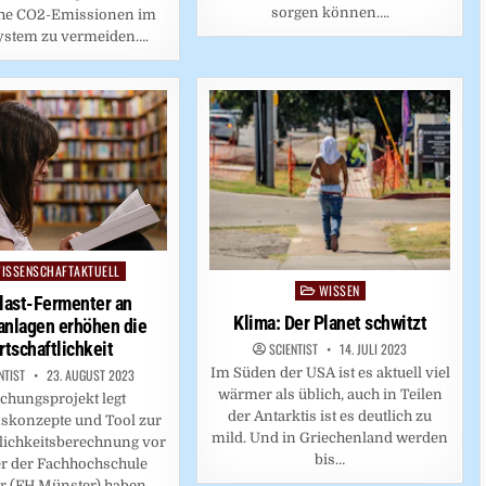
sorgen können….
che CO2-Emissionen im
ystem zu vermeiden….
ISSENSCHAFTAKTUELL
ed
WISSEN
Posted
last-Fermenter an
in
Klima: Der Planet schwitzt
anlagen erhöhen die
rtschaftlichkeit
SCIENTIST
14. JULI 2023
Im Süden der USA ist es aktuell viel
NTIST
23. AUGUST 2023
wärmer als üblich, auch in Teilen
chungsprojekt legt
der Antarktis ist es deutlich zu
skonzepte und Tool zur
mild. Und in Griechenland werden
lichkeitsberechnung vor
bis…
r der Fachhochschule
r (FH Münster) haben