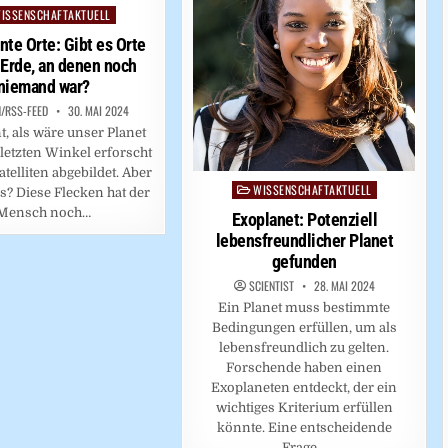
ISSENSCHAFTAKTUELL
ed
te Orte: Gibt es Orte
 Erde, an denen noch
niemand war?
/RSS-FEED
30. MAI 2024
t, als wäre unser Planet
 letzten Winkel erforscht
telliten abgebildet. Aber
WISSENSCHAFTAKTUELL
Posted
s? Diese Flecken hat der
in
Mensch noch…
Exoplanet: Potenziell
lebensfreundlicher Planet
gefunden
SCIENTIST
28. MAI 2024
Ein Planet muss bestimmte
Bedingungen erfüllen, um als
lebensfreundlich zu gelten.
Forschende haben einen
Exoplaneten entdeckt, der ein
wichtiges Kriterium erfüllen
könnte. Eine entscheidende
Frage…