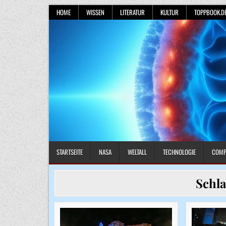
Skip
HOME
WISSEN
LITERATUR
KULTUR
TOPPBOOK.D
to
content
STARTSEITE
NASA
WELTALL
TECHNOLOGIE
COMP
Schl