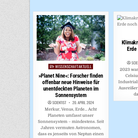
Klimakr
Erde 
SCIE
WISSENSCHAFTAKTUELL
Posted
2023 war 
in
»Planet Nine«: Forscher finden
Celsiu
offenbar neue Hinweise für
Industrial
unentdeckten Planeten im
Ausreißer
da
Sonnensystem
SCIENTIST
20. APRIL 2024
Merkur, Venus, Erde… Acht
Planeten umfasst unser
Sonnensystem – mindestens. Seit
Jahren vermuten Astronomen,
dass es jenseits von Neptun einen