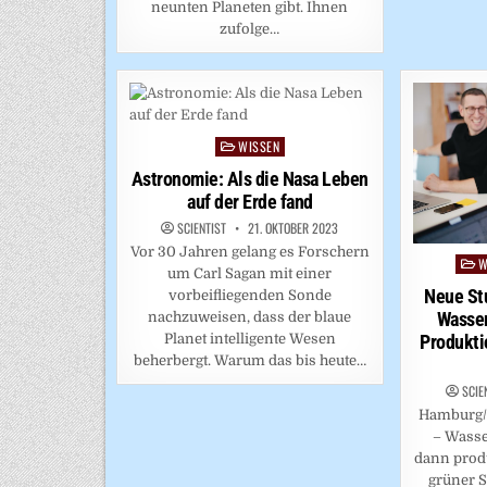
neunten Planeten gibt. Ihnen
zufolge…
WISSEN
Posted
in
Astronomie: Als die Nasa Leben
auf der Erde fand
SCIENTIST
21. OKTOBER 2023
Vor 30 Jahren gelang es Forschern
W
Post
um Carl Sagan mit einer
in
Neue Stu
vorbeifliegenden Sonde
Wasser
nachzuweisen, dass der blaue
Planet intelligente Wesen
Produkti
beherbergt. Warum das bis heute…
SCIE
Hamburg/B
– Wasser
dann produ
grüner S