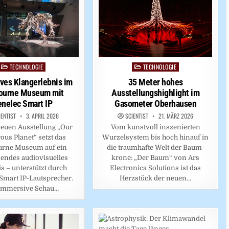
TECHNOLOGIE
TECHNOLOGIE
Posted
Posted
in
in
ves Klangerlebnis im
35 Meter hohes
ourne Museum mit
Ausstellungshighlight im
nelec Smart IP
Gasometer Oberhausen
IENTIST
3. APRIL 2026
SCIENTIST
21. MÄRZ 2026
neuen Ausstellung „Our
Vom kunstvoll inszenierten
us Planet“ setzt das
Wurzelsystem bis hoch hinauf in
rne Museum auf ein
die traumhafte Welt der Baum-
endes audiovisuelles
krone: „Der Baum“ von Ars
s – unterstützt durch
Electronica Solutions ist das
Smart IP-Lautsprecher.
Herzstück der neuen…
 immersive Schau…