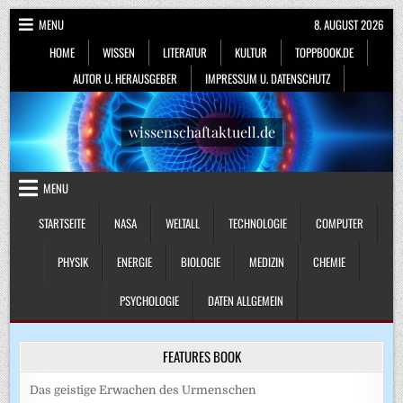
Skip
MENU
8. AUGUST 2026
to
HOME
WISSEN
LITERATUR
KULTUR
TOPPBOOK.DE
content
AUTOR U. HERAUSGEBER
IMPRESSUM U. DATENSCHUTZ
wissenschaftaktuell.de
MENU
STARTSEITE
NASA
WELTALL
TECHNOLOGIE
COMPUTER
PHYSIK
ENERGIE
BIOLOGIE
MEDIZIN
CHEMIE
PSYCHOLOGIE
DATEN ALLGEMEIN
FEATURES BOOK
Das geistige Erwachen des Urmenschen