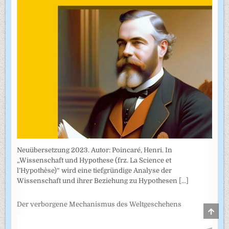
Neuübersetzung 2023. Autor: Poincaré, Henri. In
„Wissenschaft und Hypothese (frz. La Science et
l’Hypothèse)“ wird eine tiefgründige Analyse der
Wissenschaft und ihrer Beziehung zu Hypothesen
[...]
Der verborgene Mechanismus des Weltgeschehens
SCRO
TO
TOP