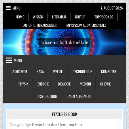
Skip
MENU
7. AUGUST 2026
to
HOME
WISSEN
LITERATUR
KULTUR
TOPPBOOK.DE
content
AUTOR U. HERAUSGEBER
IMPRESSUM U. DATENSCHUTZ
wissenschaftaktuell.de
MENU
STARTSEITE
NASA
WELTALL
TECHNOLOGIE
COMPUTER
PHYSIK
ENERGIE
BIOLOGIE
MEDIZIN
CHEMIE
PSYCHOLOGIE
DATEN ALLGEMEIN
FEATURES BOOK
Das geistige Erwachen des Urmenschen