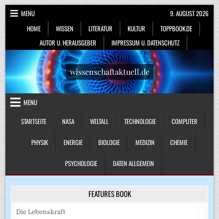
Skip
MENU
9. AUGUST 2026
to
HOME
WISSEN
LITERATUR
KULTUR
TOPPBOOK.DE
content
AUTOR U. HERAUSGEBER
IMPRESSUM U. DATENSCHUTZ
wissenschaftaktuell.de
MENU
STARTSEITE
NASA
WELTALL
TECHNOLOGIE
COMPUTER
PHYSIK
ENERGIE
BIOLOGIE
MEDIZIN
CHEMIE
PSYCHOLOGIE
DATEN ALLGEMEIN
FEATURES BOOK
Die Lebenskraft