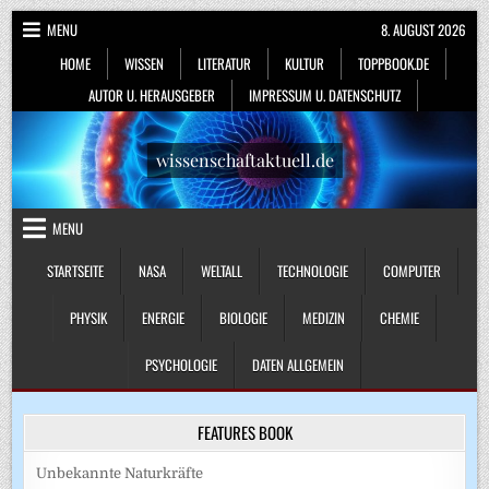
Skip
MENU
8. AUGUST 2026
to
HOME
WISSEN
LITERATUR
KULTUR
TOPPBOOK.DE
content
AUTOR U. HERAUSGEBER
IMPRESSUM U. DATENSCHUTZ
wissenschaftaktuell.de
MENU
STARTSEITE
NASA
WELTALL
TECHNOLOGIE
COMPUTER
PHYSIK
ENERGIE
BIOLOGIE
MEDIZIN
CHEMIE
PSYCHOLOGIE
DATEN ALLGEMEIN
FEATURES BOOK
Unbekannte Naturkräfte