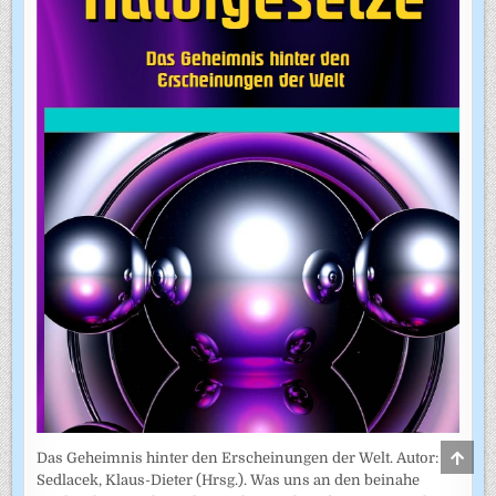
SCRO
Das Geheimnis hinter den Erscheinungen der Welt. Autor:
TO
Sedlacek, Klaus-Dieter (Hrsg.). Was uns an den beinahe
TOP