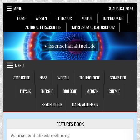
Skip
MENU
8. AUGUST 2026
to
HOME
WISSEN
LITERATUR
KULTUR
TOPPBOOK.DE
content
AUTOR U. HERAUSGEBER
IMPRESSUM U. DATENSCHUTZ
wissenschaftaktuell.de
MENU
STARTSEITE
NASA
WELTALL
TECHNOLOGIE
COMPUTER
PHYSIK
ENERGIE
BIOLOGIE
MEDIZIN
CHEMIE
PSYCHOLOGIE
DATEN ALLGEMEIN
FEATURES BOOK
Wahrscheinlichkeitsrechnung