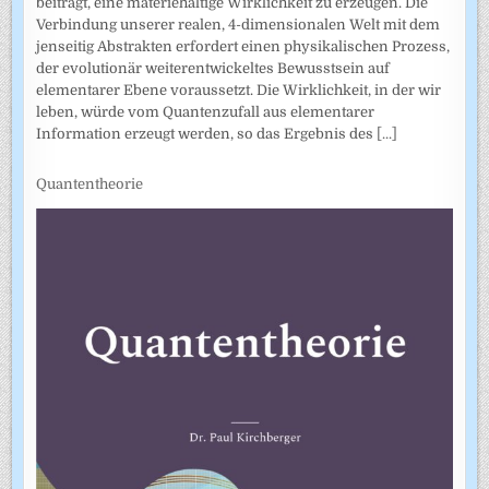
beiträgt, eine materiehaltige Wirklichkeit zu erzeugen. Die
Verbindung unserer realen, 4-dimensionalen Welt mit dem
jenseitig Abstrakten erfordert einen physikalischen Prozess,
der evolutionär weiterentwickeltes Bewusstsein auf
elementarer Ebene voraussetzt. Die Wirklichkeit, in der wir
leben, würde vom Quantenzufall aus elementarer
Information erzeugt werden, so das Ergebnis des
[...]
Quantentheorie