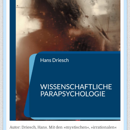
Autor: Driesch, Hans. Mit den »mystischen«, »irrationalen«