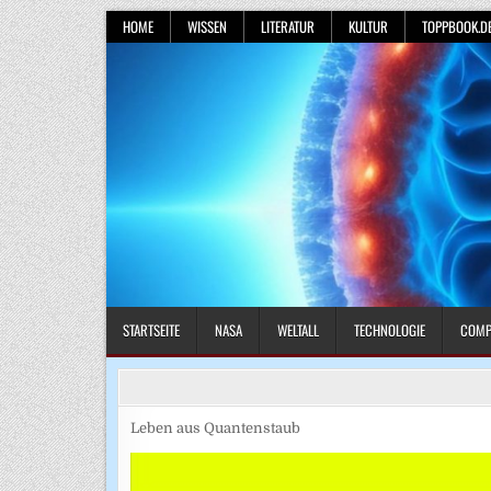
Skip
HOME
WISSEN
LITERATUR
KULTUR
TOPPBOOK.D
to
content
STARTSEITE
NASA
WELTALL
TECHNOLOGIE
COMP
Leben aus Quantenstaub