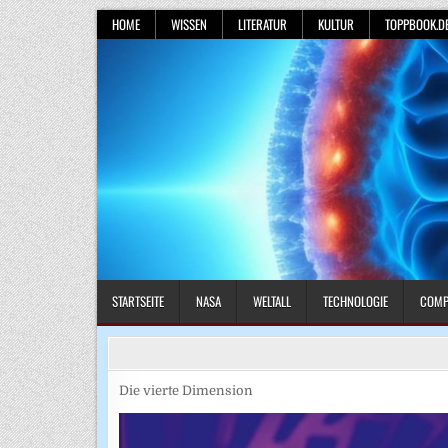
Skip
HOME
WISSEN
LITERATUR
KULTUR
TOPPBOOK.D
to
content
STARTSEITE
NASA
WELTALL
TECHNOLOGIE
COMP
Die vierte Dimension