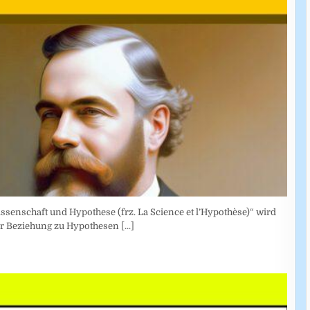
ssenschaft und Hypothese (frz. La Science et l’Hypothèse)“ wird
rer Beziehung zu Hypothesen
[...]