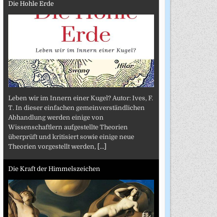
Die Hohle Erde
Leben wir im Innern einer Kugel? Autor: Ives, F.
T. In dieser einfachen gemeinverständlichen
Abhandlung werden einige von
Wissenschaftlern aufgestellte Theorien
überprüft und kritisiert sowie einige neue
Theorien vorgestellt werden,
[...]
Die Kraft der Himmelszeichen