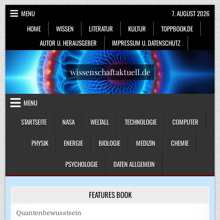
Skip
MENU
7. AUGUST 2026
to
HOME
WISSEN
LITERATUR
KULTUR
TOPPBOOK.DE
content
AUTOR U. HERAUSGEBER
IMPRESSUM U. DATENSCHUTZ
wissenschaftaktuell.de
MENU
STARTSEITE
NASA
WELTALL
TECHNOLOGIE
COMPUTER
PHYSIK
ENERGIE
BIOLOGIE
MEDIZIN
CHEMIE
PSYCHOLOGIE
DATEN ALLGEMEIN
FEATURES BOOK
Quantenbewusstsein