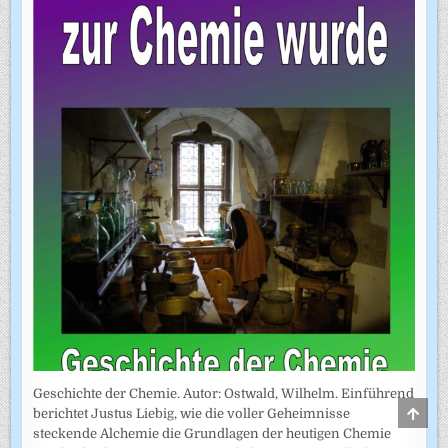
Geschichte der Chemie. Autor: Ostwald, Wilhelm. Einführend
SCRO
berichtet Justus Liebig, wie die voller Geheimnisse
TO
steckende Alchemie die Grundlagen der heutigen Chemie
TOP