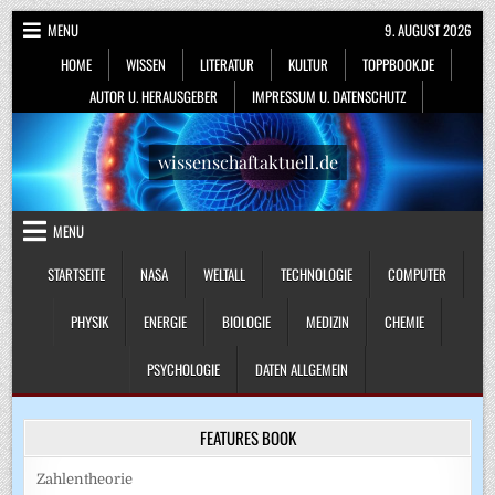
Skip
MENU
9. AUGUST 2026
to
HOME
WISSEN
LITERATUR
KULTUR
TOPPBOOK.DE
content
AUTOR U. HERAUSGEBER
IMPRESSUM U. DATENSCHUTZ
wissenschaftaktuell.de
MENU
STARTSEITE
NASA
WELTALL
TECHNOLOGIE
COMPUTER
PHYSIK
ENERGIE
BIOLOGIE
MEDIZIN
CHEMIE
PSYCHOLOGIE
DATEN ALLGEMEIN
FEATURES BOOK
Zahlentheorie