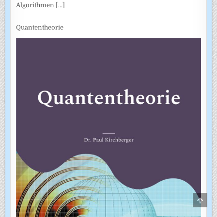
Algorithmen
[...]
Quantentheorie
SCRO
TO
TOP