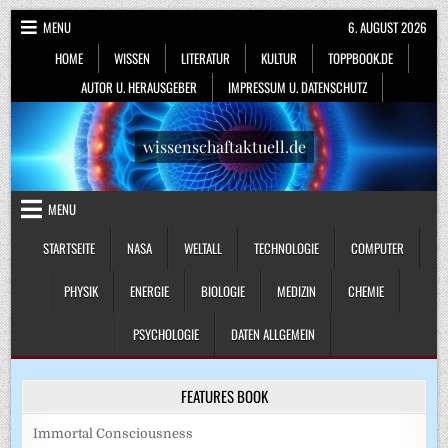
Skip
MENU
6. AUGUST 2026
to
HOME
WISSEN
LITERATUR
KULTUR
TOPPBOOK.DE
content
AUTOR U. HERAUSGEBER
IMPRESSUM U. DATENSCHUTZ
wissenschaftaktuell.de
MENU
STARTSEITE
NASA
WELTALL
TECHNOLOGIE
COMPUTER
PHYSIK
ENERGIE
BIOLOGIE
MEDIZIN
CHEMIE
PSYCHOLOGIE
DATEN ALLGEMEIN
FEATURES BOOK
Immortal Consciousness