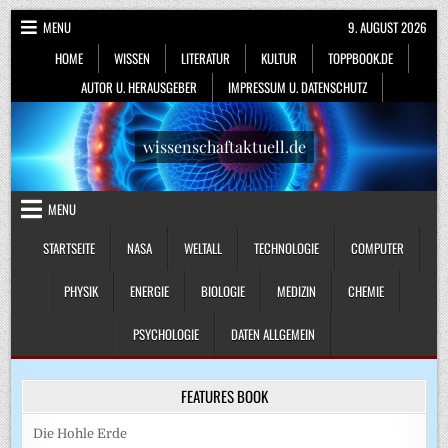
Skip
MENU
9. AUGUST 2026
to
HOME
WISSEN
LITERATUR
KULTUR
TOPPBOOK.DE
content
AUTOR U. HERAUSGEBER
IMPRESSUM U. DATENSCHUTZ
wissenschaftaktuell.de
MENU
STARTSEITE
NASA
WELTALL
TECHNOLOGIE
COMPUTER
PHYSIK
ENERGIE
BIOLOGIE
MEDIZIN
CHEMIE
PSYCHOLOGIE
DATEN ALLGEMEIN
FEATURES BOOK
Die Hohle Erde