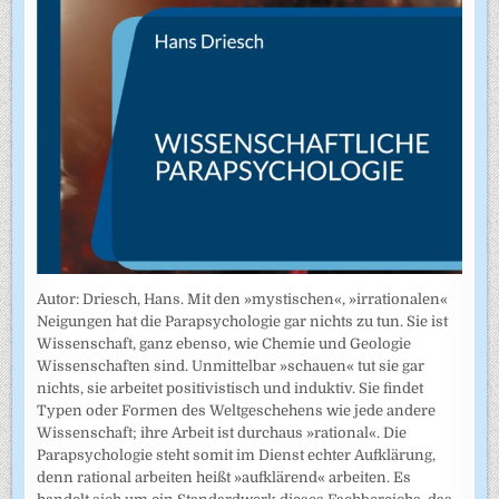
Autor: Driesch, Hans. Mit den »mystischen«, »irrationalen«
Neigungen hat die Parapsychologie gar nichts zu tun. Sie ist
Wissenschaft, ganz ebenso, wie Chemie und Geologie
Wissenschaften sind. Unmittelbar »schauen« tut sie gar
nichts, sie arbeitet positivistisch und induktiv. Sie findet
Typen oder Formen des Weltgeschehens wie jede andere
Wissenschaft; ihre Arbeit ist durchaus »rational«. Die
Parapsychologie steht somit im Dienst echter Aufklärung,
denn rational arbeiten heißt »aufklärend« arbeiten. Es