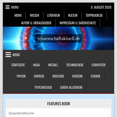
Skip
MENU
9. AUGUST 2026
to
HOME
WISSEN
LITERATUR
KULTUR
TOPPBOOK.DE
content
AUTOR U. HERAUSGEBER
IMPRESSUM U. DATENSCHUTZ
wissenschaftaktuell.de
MENU
STARTSEITE
NASA
WELTALL
TECHNOLOGIE
COMPUTER
PHYSIK
ENERGIE
BIOLOGIE
MEDIZIN
CHEMIE
PSYCHOLOGIE
DATEN ALLGEMEIN
FEATURES BOOK
Quantentheorie