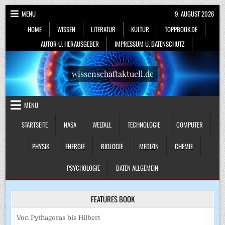
Skip
MENU
9. AUGUST 2026
to
HOME
WISSEN
LITERATUR
KULTUR
TOPPBOOK.DE
content
AUTOR U. HERAUSGEBER
IMPRESSUM U. DATENSCHUTZ
wissenschaftaktuell.de
MENU
STARTSEITE
NASA
WELTALL
TECHNOLOGIE
COMPUTER
PHYSIK
ENERGIE
BIOLOGIE
MEDIZIN
CHEMIE
PSYCHOLOGIE
DATEN ALLGEMEIN
FEATURES BOOK
Von Pythagoras bis Hilbert