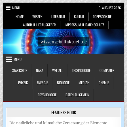
Skip
MENU
9. AUGUST 2026
to
HOME
WISSEN
LITERATUR
KULTUR
TOPPBOOK.DE
content
AUTOR U. HERAUSGEBER
IMPRESSUM U. DATENSCHUTZ
wissenschaftaktuell.de
MENU
STARTSEITE
NASA
WELTALL
TECHNOLOGIE
COMPUTER
PHYSIK
ENERGIE
BIOLOGIE
MEDIZIN
CHEMIE
PSYCHOLOGIE
DATEN ALLGEMEIN
FEATURES BOOK
Die natürliche und künstliche Zersetzung der Elemente