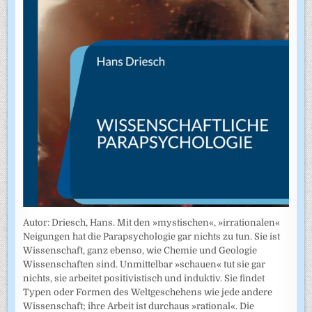
Autor: Driesch, Hans. Mit den »mystischen«, »irrationalen«
Neigungen hat die Parapsychologie gar nichts zu tun. Sie ist
Wissenschaft, ganz ebenso, wie Chemie und Geologie
Wissenschaften sind. Unmittelbar »schauen« tut sie gar
nichts, sie arbeitet positivistisch und induktiv. Sie findet
Typen oder Formen des Weltgeschehens wie jede andere
Wissenschaft; ihre Arbeit ist durchaus »rational«. Die