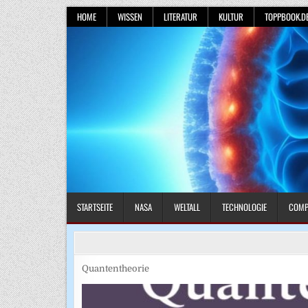
Skip
HOME
WISSEN
LITERATUR
KULTUR
TOPPBOOK.D
to
content
STARTSEITE
NASA
WELTALL
TECHNOLOGIE
COMP
Quantentheorie