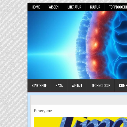
Skip
HOME
WISSEN
LITERATUR
KULTUR
TOPPBOOK.D
to
content
STARTSEITE
NASA
WELTALL
TECHNOLOGIE
COMP
Emergenz