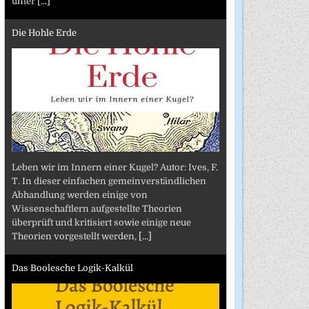
unter
[...]
Die Hohle Erde
Leben wir im Innern einer Kugel? Autor: Ives, F.
T. In dieser einfachen gemeinverständlichen
Abhandlung werden einige von
Wissenschaftlern aufgestellte Theorien
überprüft und kritisiert sowie einige neue
Theorien vorgestellt werden,
[...]
Das Boolesche Logik-Kalkül