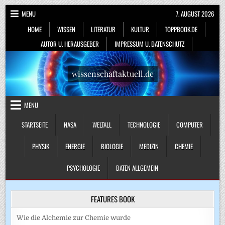
Skip
MENU
7. AUGUST 2026
to
HOME
WISSEN
LITERATUR
KULTUR
TOPPBOOK.DE
content
AUTOR U. HERAUSGEBER
IMPRESSUM U. DATENSCHUTZ
wissenschaftaktuell.de
MENU
STARTSEITE
NASA
WELTALL
TECHNOLOGIE
COMPUTER
PHYSIK
ENERGIE
BIOLOGIE
MEDIZIN
CHEMIE
PSYCHOLOGIE
DATEN ALLGEMEIN
FEATURES BOOK
Wie die Alchemie zur Chemie wurde