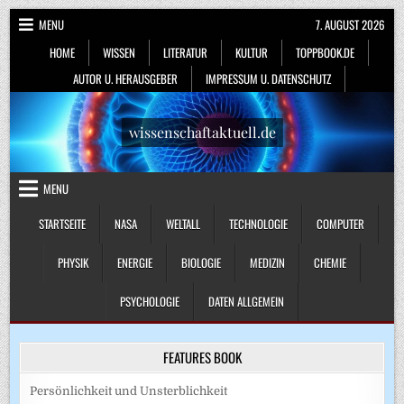
Skip
MENU
7. AUGUST 2026
to
HOME
WISSEN
LITERATUR
KULTUR
TOPPBOOK.DE
content
AUTOR U. HERAUSGEBER
IMPRESSUM U. DATENSCHUTZ
wissenschaftaktuell.de
MENU
STARTSEITE
NASA
WELTALL
TECHNOLOGIE
COMPUTER
PHYSIK
ENERGIE
BIOLOGIE
MEDIZIN
CHEMIE
PSYCHOLOGIE
DATEN ALLGEMEIN
FEATURES BOOK
Persönlichkeit und Unsterblichkeit