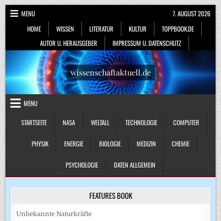
Skip
MENU
7. AUGUST 2026
to
HOME
WISSEN
LITERATUR
KULTUR
TOPPBOOK.DE
content
AUTOR U. HERAUSGEBER
IMPRESSUM U. DATENSCHUTZ
wissenschaftaktuell.de
MENU
STARTSEITE
NASA
WELTALL
TECHNOLOGIE
COMPUTER
PHYSIK
ENERGIE
BIOLOGIE
MEDIZIN
CHEMIE
PSYCHOLOGIE
DATEN ALLGEMEIN
FEATURES BOOK
Unbekannte Naturkräfte