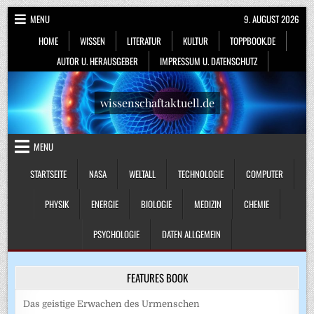
Skip
MENU
9. AUGUST 2026
to
HOME
WISSEN
LITERATUR
KULTUR
TOPPBOOK.DE
content
AUTOR U. HERAUSGEBER
IMPRESSUM U. DATENSCHUTZ
wissenschaftaktuell.de
MENU
STARTSEITE
NASA
WELTALL
TECHNOLOGIE
COMPUTER
PHYSIK
ENERGIE
BIOLOGIE
MEDIZIN
CHEMIE
PSYCHOLOGIE
DATEN ALLGEMEIN
FEATURES BOOK
Das geistige Erwachen des Urmenschen