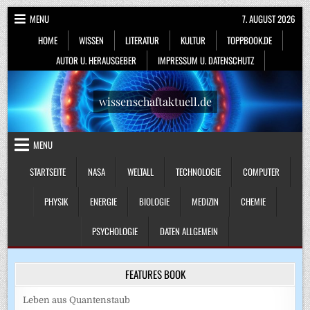
Skip
MENU
7. AUGUST 2026
to
HOME
WISSEN
LITERATUR
KULTUR
TOPPBOOK.DE
content
AUTOR U. HERAUSGEBER
IMPRESSUM U. DATENSCHUTZ
wissenschaftaktuell.de
MENU
STARTSEITE
NASA
WELTALL
TECHNOLOGIE
COMPUTER
PHYSIK
ENERGIE
BIOLOGIE
MEDIZIN
CHEMIE
PSYCHOLOGIE
DATEN ALLGEMEIN
FEATURES BOOK
Leben aus Quantenstaub