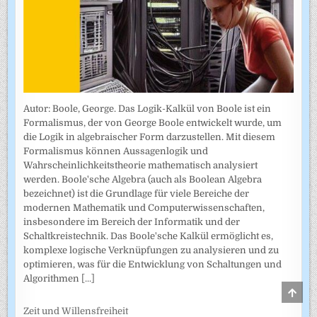
Autor: Boole, George. Das Logik-Kalkül von Boole ist ein
Formalismus, der von George Boole entwickelt wurde, um
die Logik in algebraischer Form darzustellen. Mit diesem
Formalismus können Aussagenlogik und
Wahrscheinlichkeitstheorie mathematisch analysiert
werden. Boole'sche Algebra (auch als Boolean Algebra
bezeichnet) ist die Grundlage für viele Bereiche der
modernen Mathematik und Computerwissenschaften,
insbesondere im Bereich der Informatik und der
Schaltkreistechnik. Das Boole'sche Kalkül ermöglicht es,
komplexe logische Verknüpfungen zu analysieren und zu
optimieren, was für die Entwicklung von Schaltungen und
Algorithmen
[...]
SCRO
TO
TOP
Zeit und Willensfreiheit