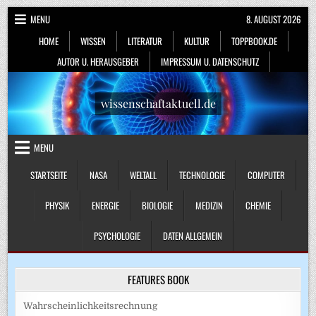
Skip
MENU
8. AUGUST 2026
to
HOME
WISSEN
LITERATUR
KULTUR
TOPPBOOK.DE
content
AUTOR U. HERAUSGEBER
IMPRESSUM U. DATENSCHUTZ
wissenschaftaktuell.de
MENU
STARTSEITE
NASA
WELTALL
TECHNOLOGIE
COMPUTER
PHYSIK
ENERGIE
BIOLOGIE
MEDIZIN
CHEMIE
PSYCHOLOGIE
DATEN ALLGEMEIN
FEATURES BOOK
Wahrscheinlichkeitsrechnung