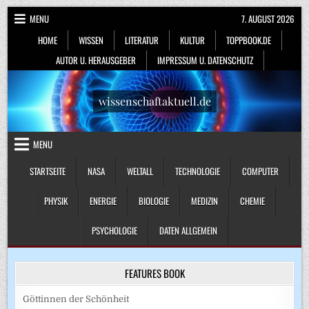
Skip
MENU
7. AUGUST 2026
to
HOME
WISSEN
LITERATUR
KULTUR
TOPPBOOK.DE
content
AUTOR U. HERAUSGEBER
IMPRESSUM U. DATENSCHUTZ
wissenschaftaktuell.de
MENU
STARTSEITE
NASA
WELTALL
TECHNOLOGIE
COMPUTER
PHYSIK
ENERGIE
BIOLOGIE
MEDIZIN
CHEMIE
PSYCHOLOGIE
DATEN ALLGEMEIN
FEATURES BOOK
Göttinnen der Schönheit