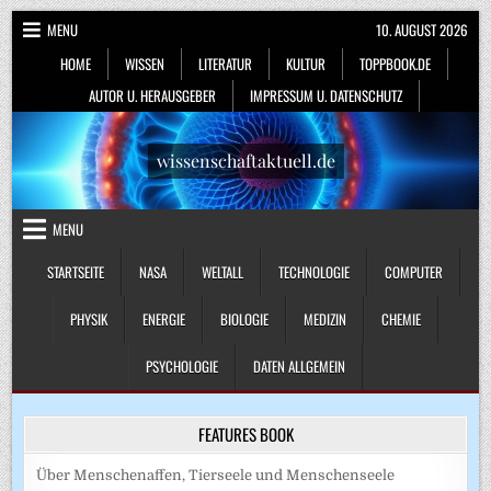
Skip
MENU
10. AUGUST 2026
to
HOME
WISSEN
LITERATUR
KULTUR
TOPPBOOK.DE
content
AUTOR U. HERAUSGEBER
IMPRESSUM U. DATENSCHUTZ
wissenschaftaktuell.de
MENU
STARTSEITE
NASA
WELTALL
TECHNOLOGIE
COMPUTER
PHYSIK
ENERGIE
BIOLOGIE
MEDIZIN
CHEMIE
PSYCHOLOGIE
DATEN ALLGEMEIN
FEATURES BOOK
Über Menschenaffen, Tierseele und Menschenseele