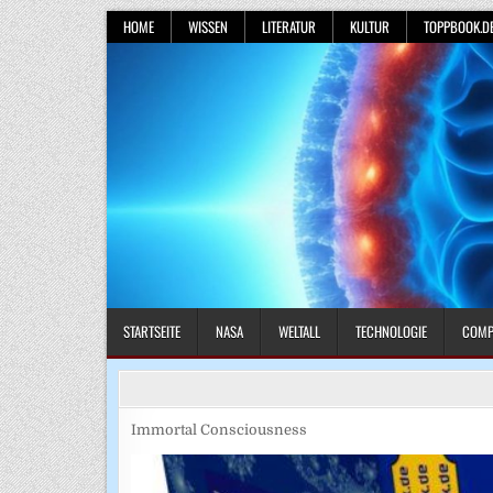
Skip
HOME
WISSEN
LITERATUR
KULTUR
TOPPBOOK.D
to
content
STARTSEITE
NASA
WELTALL
TECHNOLOGIE
COMP
Immortal Consciousness