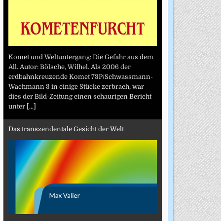
Komet und Weltuntergang: Die Gefahr aus dem
All. Autor: Bölsche, Wilhel. Als 2006 der
erdbahnkreuzende Komet 73P/Schwassmann-
Wachmann 3 in einige Stücke zerbrach, war
dies der Bild-Zeitung einen schaurigen Bericht
unter
[...]
Das transzendentale Gesicht der Welt