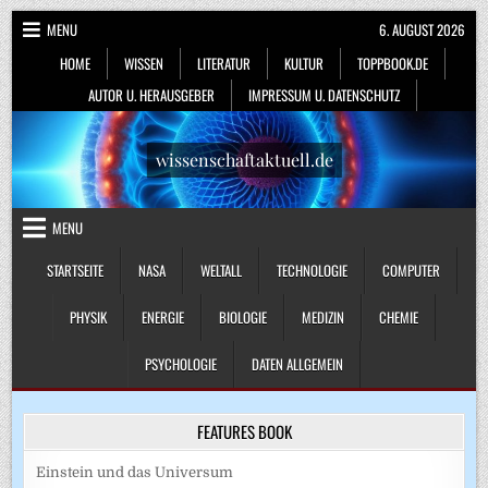
Skip
MENU
6. AUGUST 2026
to
HOME
WISSEN
LITERATUR
KULTUR
TOPPBOOK.DE
content
AUTOR U. HERAUSGEBER
IMPRESSUM U. DATENSCHUTZ
wissenschaftaktuell.de
MENU
STARTSEITE
NASA
WELTALL
TECHNOLOGIE
COMPUTER
PHYSIK
ENERGIE
BIOLOGIE
MEDIZIN
CHEMIE
PSYCHOLOGIE
DATEN ALLGEMEIN
FEATURES BOOK
Einstein und das Universum