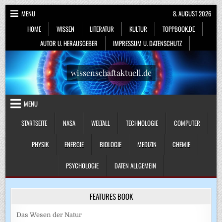
Skip
MENU
8. AUGUST 2026
to
HOME
WISSEN
LITERATUR
KULTUR
TOPPBOOK.DE
content
AUTOR U. HERAUSGEBER
IMPRESSUM U. DATENSCHUTZ
wissenschaftaktuell.de
MENU
STARTSEITE
NASA
WELTALL
TECHNOLOGIE
COMPUTER
PHYSIK
ENERGIE
BIOLOGIE
MEDIZIN
CHEMIE
PSYCHOLOGIE
DATEN ALLGEMEIN
FEATURES BOOK
Das Wesen der Natur