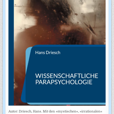
Autor: Driesch, Hans. Mit den »mystischen«, »irrationalen«