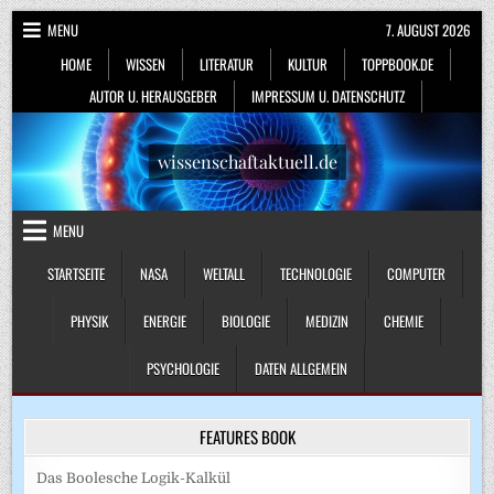
Skip
MENU
7. AUGUST 2026
to
HOME
WISSEN
LITERATUR
KULTUR
TOPPBOOK.DE
content
AUTOR U. HERAUSGEBER
IMPRESSUM U. DATENSCHUTZ
wissenschaftaktuell.de
MENU
STARTSEITE
NASA
WELTALL
TECHNOLOGIE
COMPUTER
PHYSIK
ENERGIE
BIOLOGIE
MEDIZIN
CHEMIE
PSYCHOLOGIE
DATEN ALLGEMEIN
FEATURES BOOK
Das Boolesche Logik-Kalkül