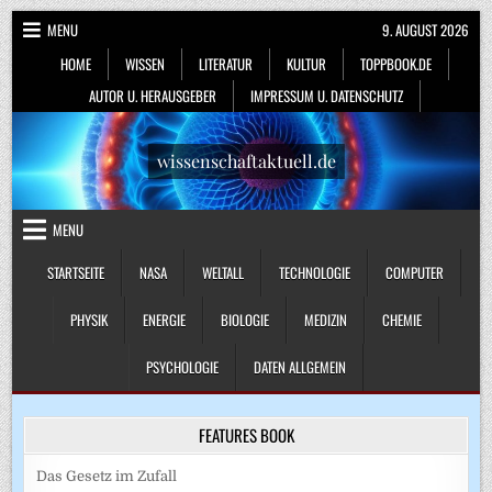
Skip
MENU
9. AUGUST 2026
to
HOME
WISSEN
LITERATUR
KULTUR
TOPPBOOK.DE
content
AUTOR U. HERAUSGEBER
IMPRESSUM U. DATENSCHUTZ
wissenschaftaktuell.de
MENU
STARTSEITE
NASA
WELTALL
TECHNOLOGIE
COMPUTER
PHYSIK
ENERGIE
BIOLOGIE
MEDIZIN
CHEMIE
PSYCHOLOGIE
DATEN ALLGEMEIN
FEATURES BOOK
Das Gesetz im Zufall