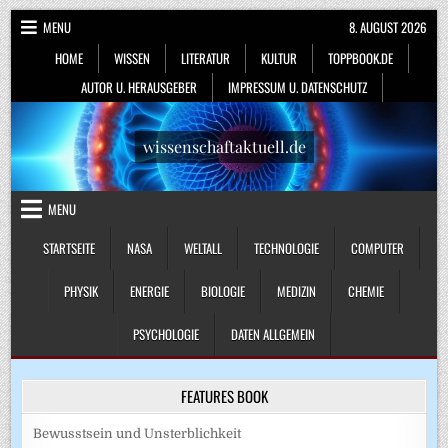
Skip
MENU
8. AUGUST 2026
to
HOME
WISSEN
LITERATUR
KULTUR
TOPPBOOK.DE
content
AUTOR U. HERAUSGEBER
IMPRESSUM U. DATENSCHUTZ
wissenschaftaktuell.de
MENU
STARTSEITE
NASA
WELTALL
TECHNOLOGIE
COMPUTER
PHYSIK
ENERGIE
BIOLOGIE
MEDIZIN
CHEMIE
PSYCHOLOGIE
DATEN ALLGEMEIN
FEATURES BOOK
Bewusstsein und Unsterblichkeit