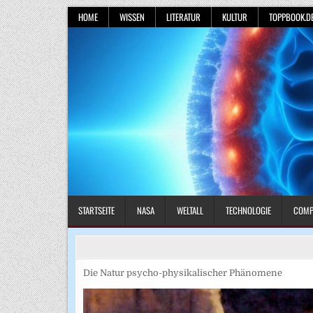
Skip
HOME
WISSEN
LITERATUR
KULTUR
TOPPBOOK.D
to
content
STARTSEITE
NASA
WELTALL
TECHNOLOGIE
COMP
Die Natur psycho-physikalischer Phänomene