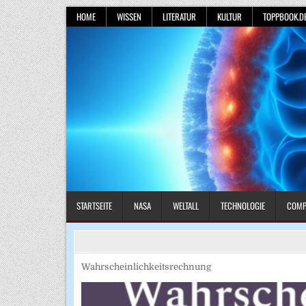
Skip
HOME
WISSEN
LITERATUR
KULTUR
TOPPBOOK.D
to
content
STARTSEITE
NASA
WELTALL
TECHNOLOGIE
COMP
Wahrscheinlichkeitsrechnung