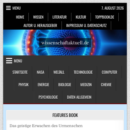
Skip
MENU
7. AUGUST 2026
to
HOME
WISSEN
LITERATUR
KULTUR
TOPPBOOK.DE
content
AUTOR U. HERAUSGEBER
IMPRESSUM U. DATENSCHUTZ
wissenschaftaktuell.de
MENU
STARTSEITE
NASA
WELTALL
TECHNOLOGIE
COMPUTER
PHYSIK
ENERGIE
BIOLOGIE
MEDIZIN
CHEMIE
PSYCHOLOGIE
DATEN ALLGEMEIN
FEATURES BOOK
Das geistige Erwachen des Urmenschen