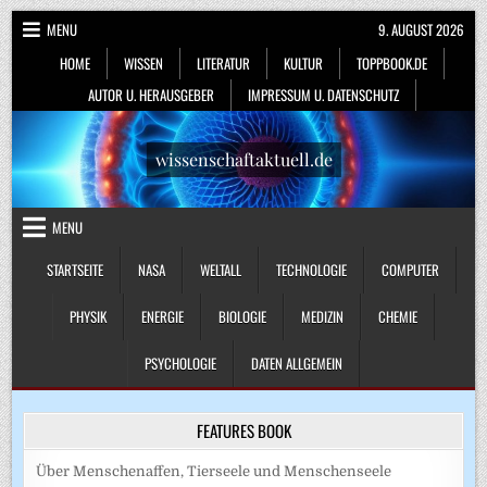
Skip
MENU
9. AUGUST 2026
to
HOME
WISSEN
LITERATUR
KULTUR
TOPPBOOK.DE
content
AUTOR U. HERAUSGEBER
IMPRESSUM U. DATENSCHUTZ
wissenschaftaktuell.de
MENU
STARTSEITE
NASA
WELTALL
TECHNOLOGIE
COMPUTER
PHYSIK
ENERGIE
BIOLOGIE
MEDIZIN
CHEMIE
PSYCHOLOGIE
DATEN ALLGEMEIN
FEATURES BOOK
Über Menschenaffen, Tierseele und Menschenseele