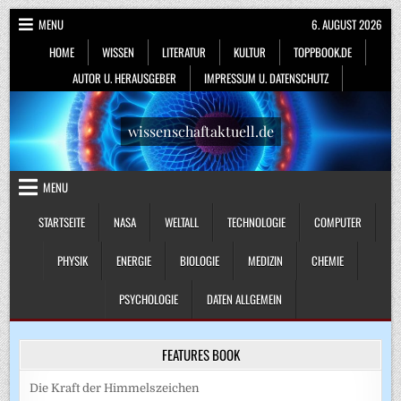
Skip
MENU
6. AUGUST 2026
to
HOME
WISSEN
LITERATUR
KULTUR
TOPPBOOK.DE
content
AUTOR U. HERAUSGEBER
IMPRESSUM U. DATENSCHUTZ
wissenschaftaktuell.de
MENU
STARTSEITE
NASA
WELTALL
TECHNOLOGIE
COMPUTER
PHYSIK
ENERGIE
BIOLOGIE
MEDIZIN
CHEMIE
PSYCHOLOGIE
DATEN ALLGEMEIN
FEATURES BOOK
Die Kraft der Himmelszeichen