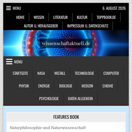
Skip
MENU
6. AUGUST 2026
to
HOME
WISSEN
LITERATUR
KULTUR
TOPPBOOK.DE
content
AUTOR U. HERAUSGEBER
IMPRESSUM U. DATENSCHUTZ
wissenschaftaktuell.de
MENU
STARTSEITE
NASA
WELTALL
TECHNOLOGIE
COMPUTER
PHYSIK
ENERGIE
BIOLOGIE
MEDIZIN
CHEMIE
PSYCHOLOGIE
DATEN ALLGEMEIN
FEATURES BOOK
Naturphilosophie und Naturwissenschaft