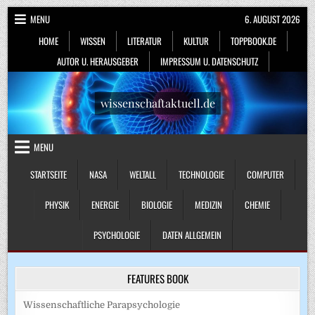
Skip
MENU
6. AUGUST 2026
to
HOME
WISSEN
LITERATUR
KULTUR
TOPPBOOK.DE
content
AUTOR U. HERAUSGEBER
IMPRESSUM U. DATENSCHUTZ
wissenschaftaktuell.de
MENU
STARTSEITE
NASA
WELTALL
TECHNOLOGIE
COMPUTER
PHYSIK
ENERGIE
BIOLOGIE
MEDIZIN
CHEMIE
PSYCHOLOGIE
DATEN ALLGEMEIN
FEATURES BOOK
Wissenschaftliche Parapsychologie