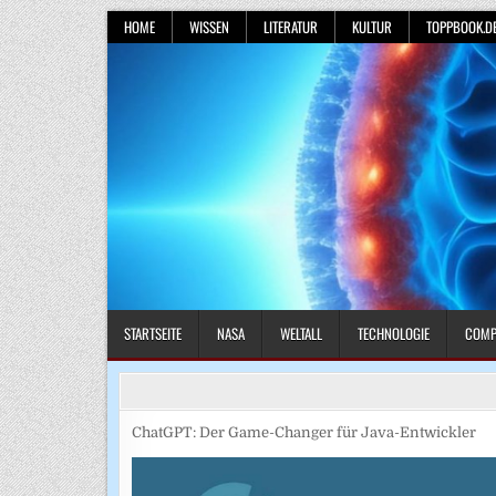
Skip
HOME
WISSEN
LITERATUR
KULTUR
TOPPBOOK.D
to
content
STARTSEITE
NASA
WELTALL
TECHNOLOGIE
COMP
ChatGPT: Der Game-Changer für Java-Entwickler