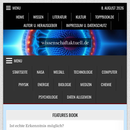
Skip
MENU
8. AUGUST 2026
to
HOME
WISSEN
LITERATUR
KULTUR
TOPPBOOK.DE
content
AUTOR U. HERAUSGEBER
IMPRESSUM U. DATENSCHUTZ
wissenschaftaktuell.de
MENU
STARTSEITE
NASA
WELTALL
TECHNOLOGIE
COMPUTER
PHYSIK
ENERGIE
BIOLOGIE
MEDIZIN
CHEMIE
PSYCHOLOGIE
DATEN ALLGEMEIN
FEATURES BOOK
Ist echte Erkenntnis möglich?