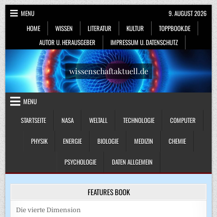
Skip
MENU
9. AUGUST 2026
to
HOME
WISSEN
LITERATUR
KULTUR
TOPPBOOK.DE
content
AUTOR U. HERAUSGEBER
IMPRESSUM U. DATENSCHUTZ
wissenschaftaktuell.de
MENU
STARTSEITE
NASA
WELTALL
TECHNOLOGIE
COMPUTER
PHYSIK
ENERGIE
BIOLOGIE
MEDIZIN
CHEMIE
PSYCHOLOGIE
DATEN ALLGEMEIN
FEATURES BOOK
Die vierte Dimension