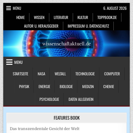
Skip
MENU
6. AUGUST 2026
to
HOME
WISSEN
LITERATUR
KULTUR
TOPPBOOK.DE
content
AUTOR U. HERAUSGEBER
IMPRESSUM U. DATENSCHUTZ
wissenschaftaktuell.de
MENU
STARTSEITE
NASA
WELTALL
TECHNOLOGIE
COMPUTER
PHYSIK
ENERGIE
BIOLOGIE
MEDIZIN
CHEMIE
PSYCHOLOGIE
DATEN ALLGEMEIN
FEATURES BOOK
Das transzendentale Gesicht der Welt